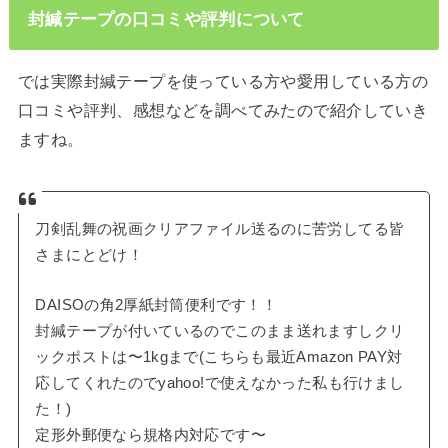
封緘テープの口コミや評判について
では実際封緘テープを使っている方や愛用している方の
口コミや評判、感想などを調べてみたので紹介していき
ますね。
刀剣乱舞の祝画クリアファイル送るのに苦労してる皆
さまにとどけ！
DAISOの角2厚紙封筒便利です！！
封緘テープが付いているのでこのまま送れますしクリ
ックポストは〜1kgまで(こちらも最近Amazon PAY対
応してくれたのでyahoo!で使えなかった私も行けまし
た！)
定形外郵便なら規格内対応です〜