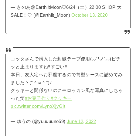
— きのあ@EarthlitMoon♡6/24（土）22:00 SHOP 大
SALE！♡ (@Earthlit_Moon)
October 13, 2020
コッタさんで購入した封緘テープ使用(⸝⸝´❛ᴗ❛`⸝⸝)ピチ
ッと止まりますね‼︎すごい‼︎
本日、友人宅へお邪魔するので筒型ケースに詰めてみ
ましたヽ(*＾ω＾*)ﾉ
クッキーと関係ないのにモロッカン風な写真にしちゃ
った笑
#お菓子作り
#クッキー
pic.twitter.com/LynoXjyGIt
— ゆうの (@yuuuuuno59)
June 12, 2022