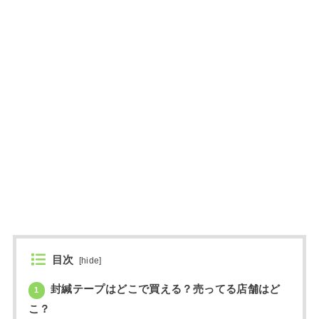
目次
[
hide
]
封緘テープはどこで買える？売ってる店舗はど
1
こ？