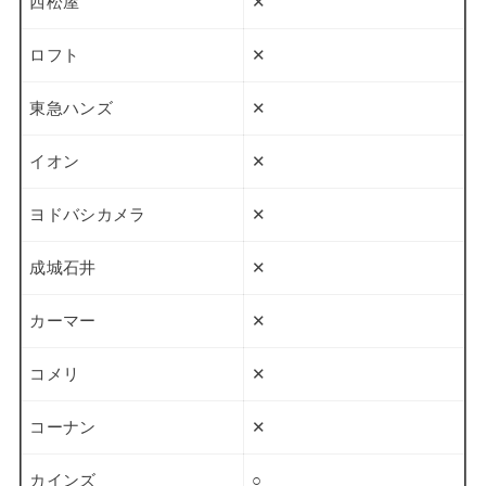
西松屋
✕
ロフト
✕
東急ハンズ
✕
イオン
✕
ヨドバシカメラ
✕
成城石井
✕
カーマー
✕
コメリ
✕
コーナン
✕
カインズ
○