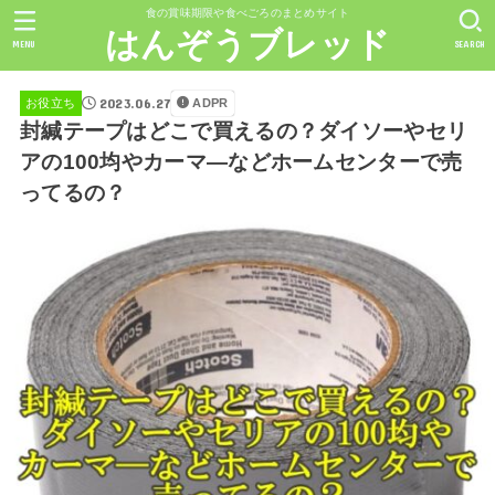
食の賞味期限や食べごろのまとめサイト
はんぞうブレッド
MENU
SEARCH
2023.06.27
ADPR
お役立ち
封緘テープはどこで買えるの？ダイソーやセリ
アの100均やカーマ―などホームセンターで売
ってるの？