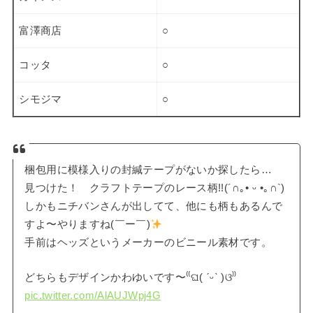
富澤商店
○
コッタ
○
シモジマ
○
梱包用に模様入りの封緘テープがないか探したら…
見つけた！ クラフトテープのレース柄!!(´∩｡• ᵕ •｡∩`)
しかもニチバンさんが出してて、他にも柄もあるんで
すよ〜やりますね(￣ー￣)
手前はヘッズというメーカーのビニール素材です。
どちらもデザインかわゆいです〜⁽⁽ଘ( ˊᵕˋ )ଓ⁾⁾
pic.twitter.com/AlAUJWpj4G