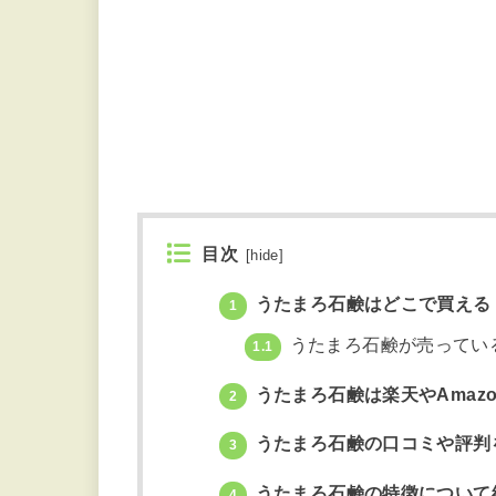
目次
[
hide
]
うたまろ石鹸はどこで買える
1
うたまろ石鹸が売ってい
1.1
うたまろ石鹸は楽天やAmaz
2
うたまろ石鹸の口コミや評判
3
うたまろ石鹸の特徴について
4