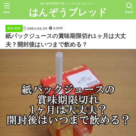
食の賞味期限や食べごろのまとめサイト
はんぞうブレッド
MENU
SEARCH
2024.02.29
ADPR
賞味期限
紙パックジュースの賞味期限切れ1ヶ月は大丈
夫？開封後はいつまで飲める？