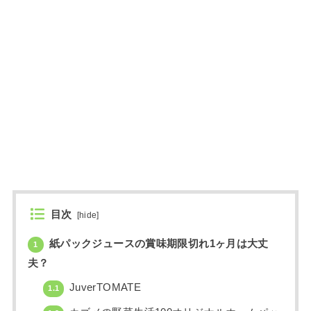
目次
[
hide
]
紙パックジュースの賞味期限切れ1ヶ月は大丈
1
夫？
JuverTOMATE
1.1