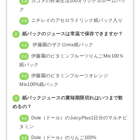
カゴメの野菜生活100オリジナルホームパッ
1.2
ク
ニチレイのアセロラドリンク紙パック入り
1.3
紙パックのジュースは常温で保存できますか？
2
伊藤園のザクロmix紙パック
2.1
伊藤園のビタミンフルーツりんごMix100％
2.2
紙パック
伊藤園のビタミンフルーツオレンジ
2.3
Mix100%紙パック
紙パックジュースの賞味期限切れはいつまで飲
3
めるの？
Dole（ドール）のJuicyPlus1日分のマルチビ
3.1
タミン
Dole（ドール）のりんご100%
3.2