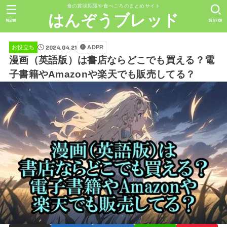
食の賞味期限や食べごろのまとめサイト
はんぞうブレッド
MENU
SEARCH
2024.04.21
ADPR
お役立ち
漫画（英語版）は書店ならどこでも買える？電
子書籍やAmazonや楽天でも販売してる？