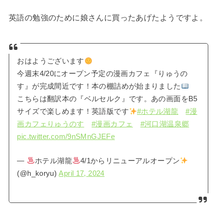
英語の勉強のために娘さんに買ったあげたようですよ。
おはようございます
今週末4/20にオープン予定の漫画カフェ『りゅうの
す』が完成間近です！本の棚詰めが始まりました
こちらは翻訳本の『ベルセルク』です。あの画面をB5
サイズで楽しめます！英語版です
#ホテル湖龍
#漫
画カフェりゅうのす
#漫画カフェ
#河口湖温泉郷
pic.twitter.com/9nSMnGJEFe
—
ホテル湖龍
4/1からリニューアルオープン
(@h_koryu)
April 17, 2024