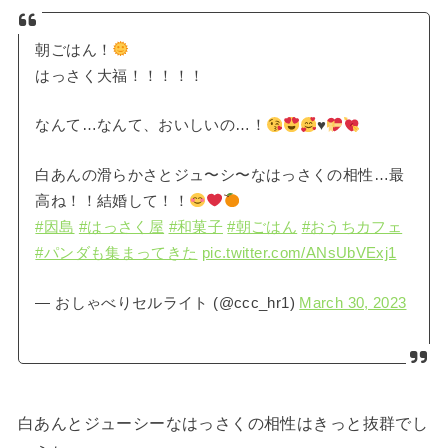
朝ごはん！
はっさく大福！！！！！
なんて…なんて、おいしいの…！
♥️
白あんの滑らかさとジュ〜シ〜なはっさくの相性…最
高ね！！結婚して！！
#因島
#はっさく屋
#和菓子
#朝ごはん
#おうちカフェ
#パンダも集まってきた
pic.twitter.com/ANsUbVExj1
— おしゃべりセルライト (@ccc_hr1)
March 30, 2023
白あんとジューシーなはっさくの相性はきっと抜群でし