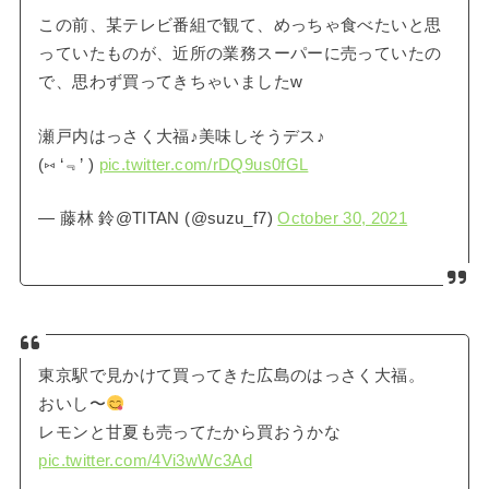
この前、某テレビ番組で観て、めっちゃ食べたいと思
っていたものが、近所の業務スーパーに売っていたの
で、思わず買ってきちゃいましたw
瀬戸内はっさく大福♪美味しそうデス♪
(⑅ ‘﹃’ )
pic.twitter.com/rDQ9us0fGL
— 藤林 鈴@TITAN (@suzu_f7)
October 30, 2021
東京駅で見かけて買ってきた広島のはっさく大福。
おいし〜
レモンと甘夏も売ってたから買おうかな
pic.twitter.com/4Vi3wWc3Ad