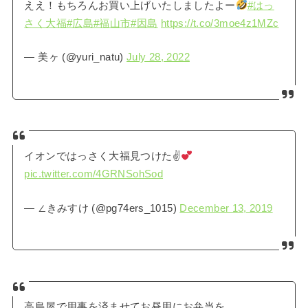
ええ！もちろんお買い上げいたしましたよー
#はっ
さく大福
#広島
#福山市
#因島
https://t.co/3moe4z1MZc
— 美ヶ (@yuri_natu)
July 28, 2022
イオンではっさく大福見つけた✌
pic.twitter.com/4GRNSohSod
— ∠きみすけ (@pg74ers_1015)
December 13, 2019
高島屋で用事を済ませてお昼用にお弁当を。