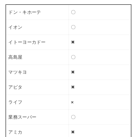
ドン・キホーテ
〇
イオン
〇
イトーヨーカドー
✖
高島屋
〇
マツキヨ
✖
アピタ
✖
ライフ
×
業務スーパー
〇
アミカ
✖