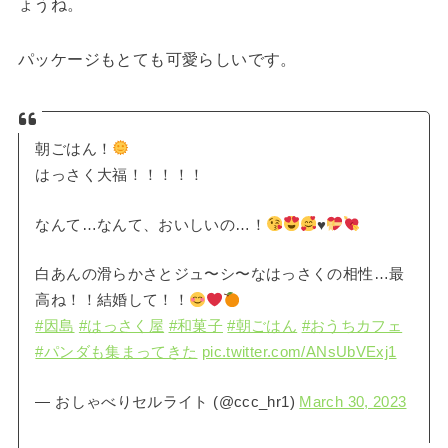
ょうね。
パッケージもとても可愛らしいです。
朝ごはん！
はっさく大福！！！！！
なんて…なんて、おいしいの…！
♥️
白あんの滑らかさとジュ〜シ〜なはっさくの相性…最
高ね！！結婚して！！
#因島
#はっさく屋
#和菓子
#朝ごはん
#おうちカフェ
#パンダも集まってきた
pic.twitter.com/ANsUbVExj1
— おしゃべりセルライト (@ccc_hr1)
March 30, 2023