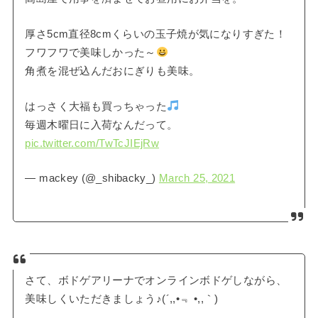
厚さ5cm直径8cmくらいの玉子焼が気になりすぎた！
フワフワで美味しかった～
角煮を混ぜ込んだおにぎりも美味。
はっさく大福も買っちゃった
毎週木曜日に入荷なんだって。
pic.twitter.com/TwTcJIEjRw
— mackey (@_shibacky_)
March 25, 2021
さて、ボドゲアリーナでオンラインボドゲしながら、
美味しくいただきましょう♪(´,,•﹃ •,,｀)