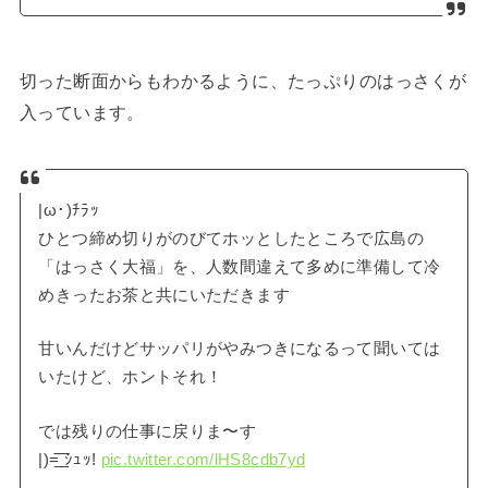
切った断面からもわかるように、たっぷりのはっさくが
入っています。
|ω･)ﾁﾗｯ
ひとつ締め切りがのびてホッとしたところで広島の
「はっさく大福」を、人数間違えて多めに準備して冷
めきったお茶と共にいただきます
甘いんだけどサッパリがやみつきになるって聞いては
いたけど、ホントそれ！
では残りの仕事に戻りま〜す
|)=͟͟͞͞ ｼｭｯ!
pic.twitter.com/lHS8cdb7yd