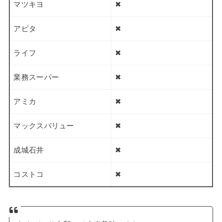
マツキヨ
✖
アピタ
✖
ライフ
✖
業務スーパー
✖
アミカ
✖
マックスバリュー
✖
成城石井
✖
コストコ
✖