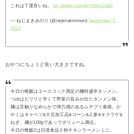
これは丁度良いね。
pic.twitter.com/byV5Km2oBZ
— ねじまきみのり (@nejimakiminori)
September 5,
2023
おやつにちょうど良い大きさですね。
今日の晩飯はエースコック満足の麺特盛辛タンメン。
つゆはピリリと辛くて野菜の旨みが出たタンメン味。
麺は舌触りなめらかで弾力感のあるムチプリ食感。か
やくはキャベツ&大豆加工品&コーン&人参&キクラゲ&
ねぎ。麺が100gであってボリューム満点。
今日の晩飯2は日清食品０秒チキンラーメンミニ。