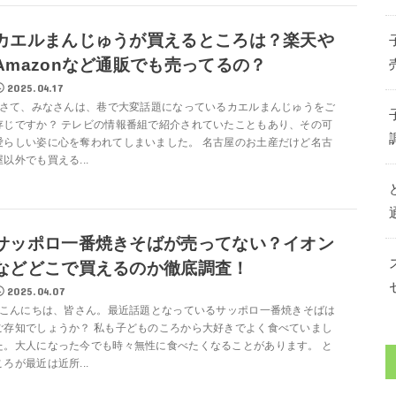
カエルまんじゅうが買えるところは？楽天や
Amazonなど通販でも売ってるの？
2025.04.17
さて、みなさんは、巷で大変話題になっているカエルまんじゅうをご
存じですか？ テレビの情報番組で紹介されていたこともあり、その可
愛らしい姿に心を奪われてしまいました。 名古屋のお土産だけど名古
屋以外でも買える...
サッポロ一番焼きそばが売ってない？イオン
などどこで買えるのか徹底調査！
2025.04.07
こんにちは、皆さん。最近話題となっているサッポロ一番焼きそばは
ご存知でしょうか？ 私も子どものころから大好きでよく食べていまし
た。大人になった今でも時々無性に食べたくなることがあります。 と
ころが最近は近所...