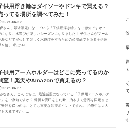
子供用浮き輪はダイソーやドンキで買える？
売ってる場所を調べてみた！
2025.06.22
皆さん、最近話題になっている「子供用浮き輪」をご存知ですか？
管
夏になり、水遊びが楽しいシーズンになりました！ 子供さんがプール
や海などで安心して楽しく水遊びをするための必需品でもある子供用
浮き輪。 私はSN...
子供用アームホルダーはどこに売ってるのか
調査！楽天やAmazonで買えるの？
2025.06.03
みなさん、こんにちは。最近話題になっている「子供用アームホルダ
ー」をご存知ですか？ 骨折や脱臼をした時、治るまで患部を固定させ
て安静を保つのは、とても重要な治療ポイントですね。 治療中は大人
でも大変ですが、...