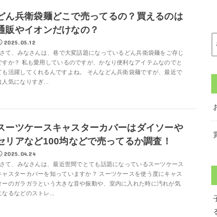
どん兵衛袋麺どこで売ってるの？買えるのは
通販やイオンだけなの？
2025.05.12
さて、みなさんは、巷で大変話題になっているどん兵衛袋麺をご存じ
ですか？ 私も愛用しているのですが、かなり便利なアイテムなのでと
ても活躍してくれるんですよね。 そんなどん兵衛袋麺ですが、最近で
は人気になりすぎ...
スーツケースキャスターカバーはダイソーや
セリアなど100均などで売ってるか調査！
2025.04.24
さて、みなさんは、最近世間でとても話題になっているスーツケース
キャスターカバーを知っていますか？ スーツケースを使う度にキャス
ターのガラガラという大きな音や振動や、室内に入れた時に汚れが気
になるなどのストレ...