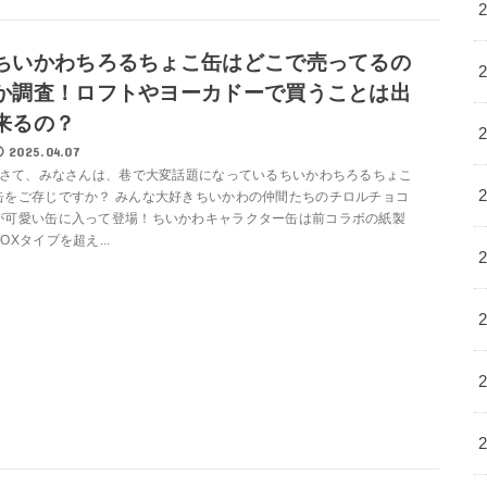
ちいかわちろるちょこ缶はどこで売ってるの
か調査！ロフトやヨーカドーで買うことは出
来るの？
2025.04.07
さて、みなさんは、巷で大変話題になっているちいかわちろるちょこ
缶をご存じですか？ みんな大好きちいかわの仲間たちのチロルチョコ
が可愛い缶に入って登場！ちいかわキャラクター缶は前コラボの紙製
BOXタイプを超え...